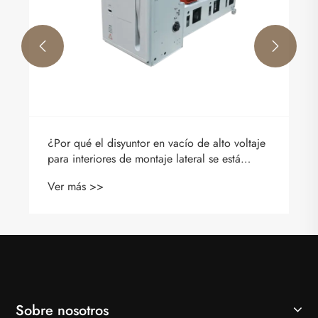


¿Por qué el disyuntor en vacío de alto voltaje
para interiores de montaje lateral se está
volviendo esencial para los sistemas de
Ver más >>
distribución de energía modernos?
Sobre nosotros