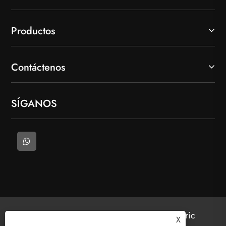
Productos
Contáctenos
SÍGANOS
Copyright © 2025 Bienvenido (Wenzhou) Electric
X