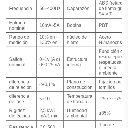
ABS (retardan
Frecuencia
50~400Hz
Caparazón
de llama grad
94-V0)
Entrada
10mA~5A
Bobina
PBT
nominal
Rango de
10% en ~
núcleo de
Acero
medición
130% en
hierro
Ni/nanocristal
Fundición de
resina epoxi
Salida
0~1v (A o)
Estructura
respetuosa co
nominal
0~0,25mA
interna
el medio
ambiente
diferencia
Plano de
Fijación por
≤±0,1%
de relación
construcción
tornillos
diferencia
Temperatura
≤±10
-25℃~ +75℃
de fase
de trabajo
Rigidez
2,5 kV/1
Humedad
≤85%
dieléctrica
mA/1 min.
ambiental
Tipo de
Resistencia
CC 500