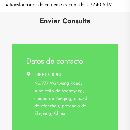
Transformador de corriente exterior de 0,72-40,5 kV
Enviar Consulta
Datos de contacto
DIRECCIÓN

No.777 Wanweng Road,
subdistrito de Wengyang,
ciudad de Yueqing, ciudad
de Wenzhou, provincia de
Zhejiang, China