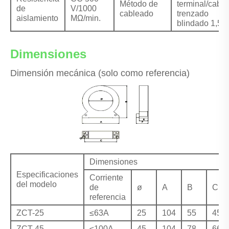
Método de
terminal/cable
de
V/1000
cableado
trenzado
aislamiento
MΩ/min.
blindado 1,5 
Dimensiones
Dimensión mecánica (solo como referencia)
Dimensiones
Especificaciones
Corriente
del modelo
de
ø
A
B
C
referencia
ZCT-25
≤63A
25
104
55
45
ZCT-45
≤100A
45
104
78
66