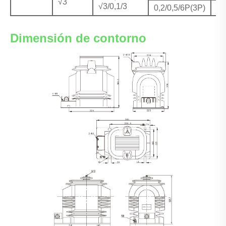
√3
√3/0,1/3
0,2/0,5/6P(3P)
20
Dimensión de contorno