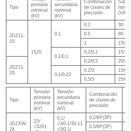
Combinación
Salid
primario
secundaria
Tipo
de clases de
nomin
nominal
nominal
precisión
(VA)
(kV)
(kV)
0.2
30
0.1
0.5
80
JDZ11-
15
1
150
1520
0,2/0,2
15/15
0,1/0,1
0,2/0,5
20/30
JDZ11-
0.2/3
15/60
20
0,1/0,22
0,5/3
25/60
Tensión
Tensión
Combinación
Sa
primaria
secundaria
Tipo
de clases de
no
nominal
nominal
precisión
(V
(kV)
(kV)
0,2/6P(3P)
40
0,1/
15/
JDZXW-
√3/0,1/30,11
√3201
0,5/6P(3P)
80
24
√3/0,1/