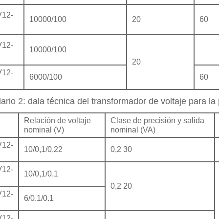
12-
10000/100
20
60
12-
10000/100
20
12-
6000/100
60
ario 2: dala técnica del transformador de voltaje para l
Relación de voltaje
Clase de precisión y salida
nominal (V)
nominal (VA)
12-
10/0,1/0,22
0,2 30
12-
10/0,1/0,1
0,2 20
12-
6/0.1/0.1
12-