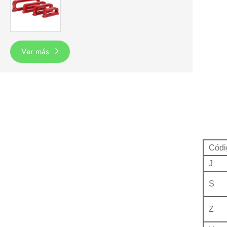
Ver más
Códi
J
S
Z