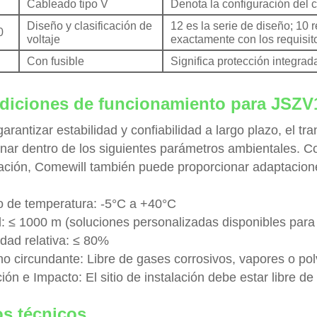
Cableado tipo V
Denota la configuración del c
Diseño y clasificación de
12 es la serie de diseño; 10 
0
voltaje
exactamente con los requisit
Con fusible
Significa protección integrad
diciones de funcionamiento para JSZV
garantizar estabilidad y confiabilidad a largo plazo, el
onar dentro de los siguientes parámetros ambientales. C
cación, Comewill también puede proporcionar adaptacion
 de temperatura: -5°C a +40°C
d: ≤ 1000 m (soluciones personalizadas disponibles para 
ad relativa: ≤ 80%
no circundante: Libre de gases corrosivos, vapores o pol
ión e Impacto: El sitio de instalación debe estar libre d
os técnicos