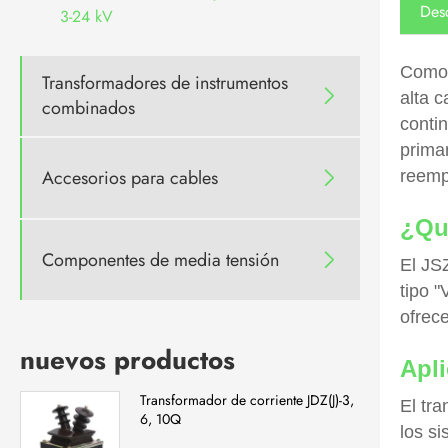
Des
3-24 kV
Como 
Transformadores de instrumentos

alta c
combinados
conti
primar
Accesorios para cables
reempl

¿Qu
Componentes de media tensión

El JS
tipo 
ofrece
nuevos productos
Apli
Transformador de corriente JDZ(J)-3,
El tr
6, 10Q
los s