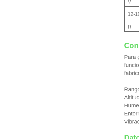
V
12-1
R
Con
Para 
funci
fabri
Rango
Altitu
Humed
Entor
Vibrac
Dat