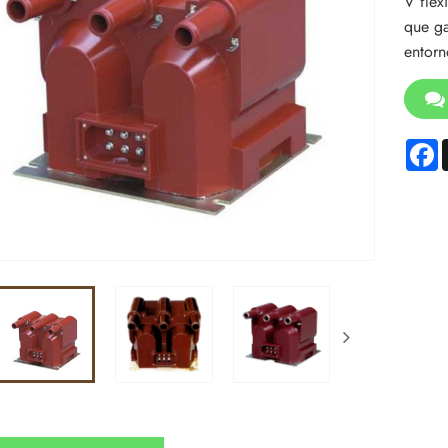
V flex
que ga
entorn
F