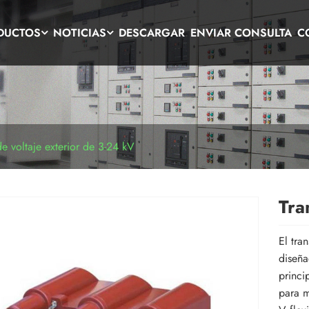
DUCTOS
NOTICIAS
DESCARGAR
ENVIAR CONSULTA
C
e voltaje exterior de 3-24 kV
Tra
El tra
diseña
princi
para m