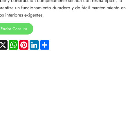
ible y construcción completamente sellada con resina epoxi, lo
rantiza un funcionamiento duradero y de fácil mantenimiento en
os interiores exigentes.
Enviar Consulta
acebook
X
WhatsApp
Pinterest
LinkedIn
Share