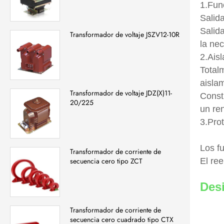
1.Fun
Salid
Salid
Transformador de voltaje JSZV12-10R
la ne
2.Aisl
Totalm
aisla
Transformador de voltaje JDZ(X)11-
Constr
20/225
un re
3.Prot
Los f
Transformador de corriente de
El re
secuencia cero tipo ZCT
Des
Transformador de corriente de
secuencia cero cuadrado tipo CTX