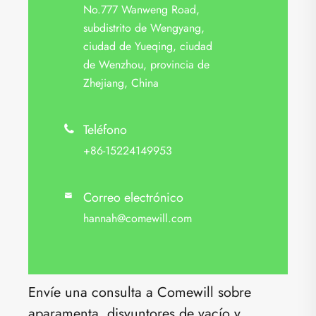
No.777 Wanweng Road,
subdistrito de Wengyang,
ciudad de Yueqing, ciudad
de Wenzhou, provincia de
Zhejiang, China
Teléfono

+86-15224149953
Correo electrónico

hannah@comewill.com
Envíe una consulta a Comewill sobre
aparamenta, disyuntores de vacío y