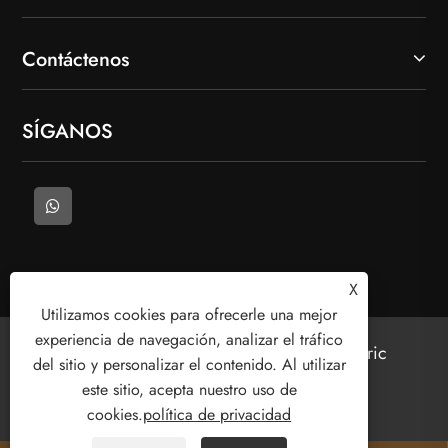
Contáctenos
SÍGANOS
X
Utilizamos cookies para ofrecerle una mejor
experiencia de navegación, analizar el tráfico
Copyright © 2025 Bienvenido (Wenzhou) Electric
del sitio y personalizar el contenido. Al utilizar
Co., Ltd. Todos los derechos reservados.
este sitio, acepta nuestro uso de
cookies.
política de privacidad