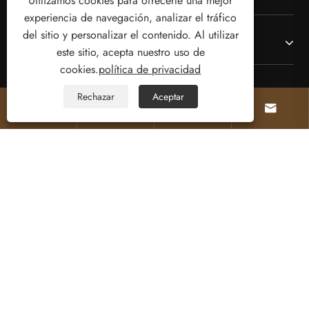
Utilizamos cookies para ofrecerle una mejor
experiencia de navegación, analizar el tráfico
del sitio y personalizar el contenido. Al utilizar
Productos
este sitio, acepta nuestro uso de
cookies.
política de privacidad
Contáctenos
Rechazar
Aceptar




SÍGANOS
Copyright © 2025 Bienvenido (Wenzhou) Electric