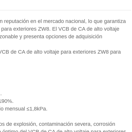
n reputación en el mercado nacional, lo que garantiza
 para exteriores ZW8. El VCB de CA de alto voltaje
azonable y presenta opciones de adquisición
B de CA de alto voltaje para exteriores ZW8 para
.
 ≤90%.
dio mensual ≤1,8kPa.
sgos de explosión, contaminación severa, corrosión
o óptimo del VCB de CA de alto voltaje para exteriores