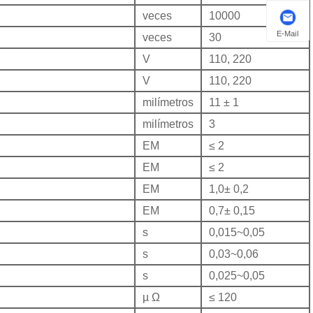
veces
10000
E-Mail
veces
30
V
110, 220
V
110, 220
milímetros
11 ± 1
milímetros
3
EM
≤ 2
EM
≤ 2
EM
1,0± 0,2
EM
0,7± 0,15
s
0,015~0,05
s
0,03~0,06
s
0,025~0,05
µ Ω
≤ 120