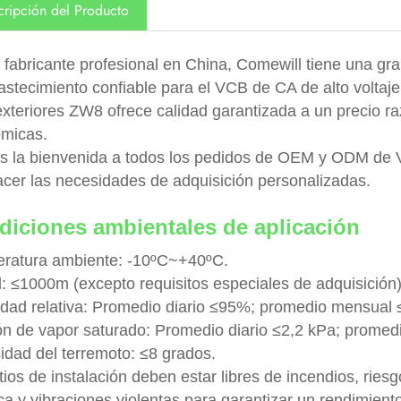
cripción del Producto
fabricante profesional en China, Comewill tiene una gra
astecimiento confiable para el VCB de CA de alto voltaje
exteriores ZW8 ofrece calidad garantizada a un precio r
micas.
 la bienvenida a todos los pedidos de OEM y ODM de VC
facer las necesidades de adquisición personalizadas.
diciones ambientales de aplicación
ratura ambiente: -10ºC~+40ºC.
d: ≤1000m (excepto requisitos especiales de adquisición)
ad relativa: Promedio diario ≤95%; promedio mensual
ón de vapor saturado: Promedio diario ≤2,2 kPa; prome
sidad del terremoto: ≤8 grados.
tios de instalación deben estar libres de incendios, rie
ca y vibraciones violentas para garantizar un rendimient