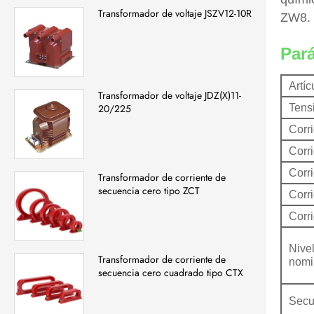
Transformador de voltaje JSZV12-10R
ZW8.
Par
Artíc
Transformador de voltaje JDZ(X)11-
Tens
20/225
Corr
Corri
Corri
Transformador de corriente de
secuencia cero tipo ZCT
Corr
Corri
Nive
Transformador de corriente de
nomi
secuencia cero cuadrado tipo CTX
Secu