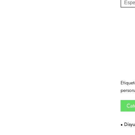
Espes
Etiquet
person
Cat
Disyu