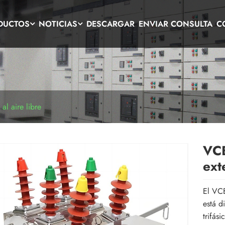
DUCTOS
NOTICIAS
DESCARGAR
ENVIAR CONSULTA
C
al aire libre
VCB
ext
El VCB
está d
trifás