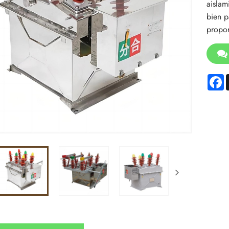
aislam
bien p
propor
F