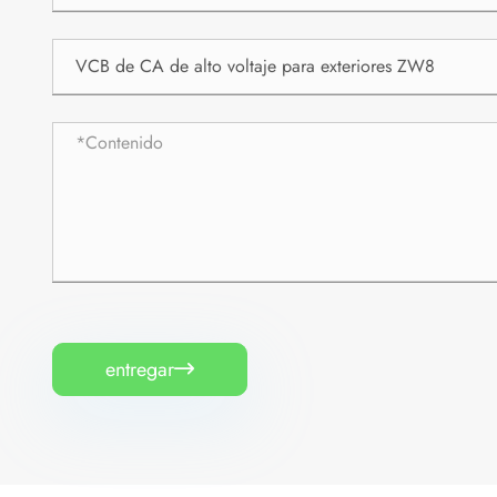
entregar
