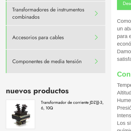
Des
Transformadores de instrumentos

combinados
Como 
un ab
para 
Accesorios para cables

econó
Damos
satis
Componentes de media tensión

Con
Tempe
nuevos productos
Altitu
Humed
Transformador de corriente JDZ(J)-3,
Presi
6, 10Q
Inten
Los si
quími