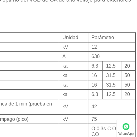
Unidad
Parámetro
kV
12
A
630
ka
6.3
12.5
20
ka
16
31.5
50
ka
16
31.5
50
ka
6.3
12.5
20
rica de 1 min (prueba en
kV
42
ámpago (pico)
kV
75
O-0.3s-C O-180s-
WhatsApp
CO