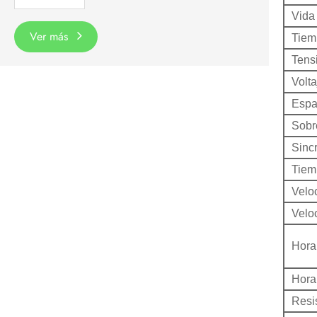
Vida
Ver más
Tiemp
Tens
Volt
Espac
Sobr
Sincr
Tiem
Velo
Velo
Hora
Hora
Resis